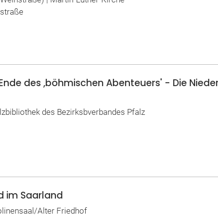
nstraße
 Ende des ,böhmischen Abenteuers' - Die Niederl
alzbibliothek des Bezirksbverbandes Pfalz
nd im Saarland
olinensaal/Alter Friedhof