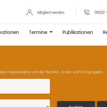
Mitglied werden
06232 -
mationen
Termine
Publikationen
R
n des Hauptvereins und der Bezirks-, Kreis- und Ortsgruppen.
Suchen