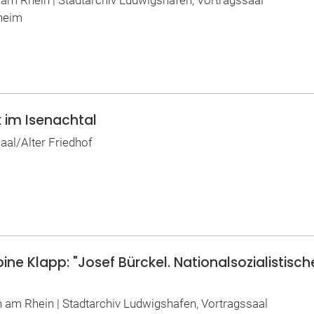
n am Rhein | Stadtarchiv Ludwigshafen, Vortragssaal
heim
 im Isenachtal
saal/Alter Friedhof
ne Klapp: "Josef Bürckel. Nationalsozialistisc
en am Rhein | Stadtarchiv Ludwigshafen, Vortragssaal