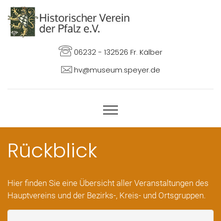
06232 - 132526 Fr. Kälber
hv@museum.speyer.de
Rückblick
Hier finden Sie eine Übersicht aller Veranstaltungen des
Hauptvereins und der Bezirks-, Kreis- und Ortsgruppen.