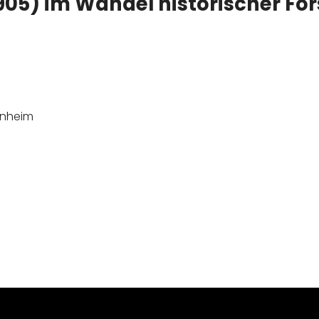
1905) im Wandel historischer F
nnheim