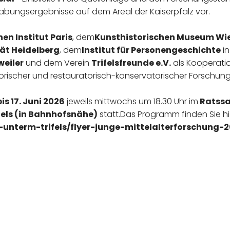
abungsergebnisse auf dem Areal der Kaiserpfalz vor.
en Institut Paris
, dem
Kunsthistorischen Museum Wi
ät Heidelberg
, dem
Institut für Personengeschichte
in
eiler
und dem Verein
Trifelsfreunde e.V.
als Kooperatio
storischer und restauratorisch-konservatorischer Forschu
bis 17. Juni 2026
jeweils mittwochs um 18.30 Uhr im
Ratssa
ifels (in Bahnhofsnähe)
statt.Das Programm finden Sie hi
nterm-trifels/flyer-junge-mittelalterforschung-