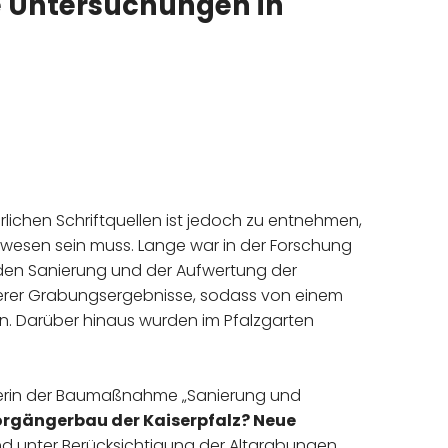
e Untersuchungen in
terlichen Schriftquellen ist jedoch zu entnehmen,
 gewesen sein muss. Lange war in der Forschung
den Sanierung und der Aufwertung der
erer Grabungsergebnisse, sodass von einem
. Darüber hinaus wurden im Pfalzgarten
iterin der Baumaßnahme „Sanierung und
Vorgängerbau der Kaiserpfalz? Neue
nd unter Berücksichtigung der Altgrabungen