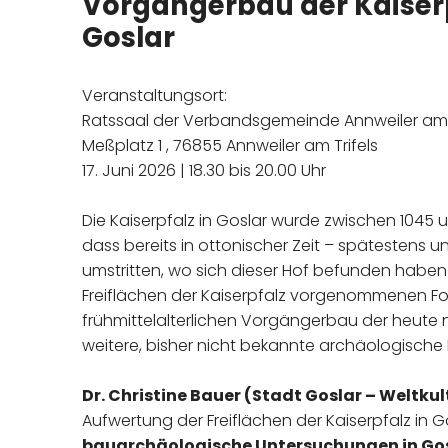
Vorgängerbau der Kaiser
Goslar
Veranstaltungsort:
Ratssaal der Verbandsgemeinde Annweiler am T
Meßplatz 1 , 76855 Annweiler am Trifels
17. Juni 2026 | 18.30 bis 20.00 Uhr
Die Kaiserpfalz in Goslar wurde zwischen 1045 un
dass bereits in ottonischer Zeit – spätestens u
umstritten, wo sich dieser Hof befunden habe
Freiflächen der Kaiserpfalz vorgenommenen F
frühmittelalterlichen Vorgängerbau der heut
weitere, bisher nicht bekannte archäologische
Dr. Christine Bauer
(Stadt Goslar – Weltkul
Aufwertung der Freiflächen der Kaiserpfalz in Go
bauarchäologische Untersuchungen in Go