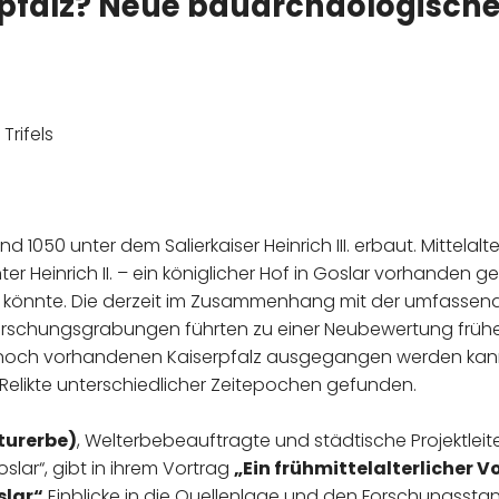
pfalz? Neue bauarchäologisch
rifels
d 1050 unter dem Salierkaiser Heinrich III. erbaut. Mittelal
nter Heinrich II. – ein königlicher Hof in Goslar vorhanden
n könnte. Die derzeit im Zusammenhang mit der umfassen
orschungsgrabungen führten zu einer Neubewertung früh
e noch vorhandenen Kaiserpfalz ausgegangen werden kann
 Relikte unterschiedlicher Zeitepochen gefunden.
turerbe)
, Welterbebeauftragte und städtische Projektle
slar“, gibt in ihrem Vortrag
„
Ein frühmittelalterlicher 
slar“
Einblicke in die Quellenlage und den Forschungssta