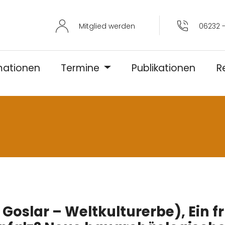
Mitglied werden
06232 -
mationen
Termine
Publikationen
R
 Goslar – Weltkulturerbe), Ein f